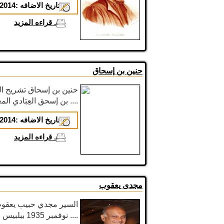
تاريخ الاضافه :
2014-02-03
...
قراءه المزيد
حنين بن إسحاق
حنين بن إسحاق تشريح الع
بن إسحق العِبَادي المعروف بحُنَيْن بن إسحق ....
تاريخ الاضافه :
2014-02-03
...
قراءه المزيد
مجدى يعقوب
نوفمبر 1935 ببلبيس بمحافظة الشرقية بمصر لعائلة ....