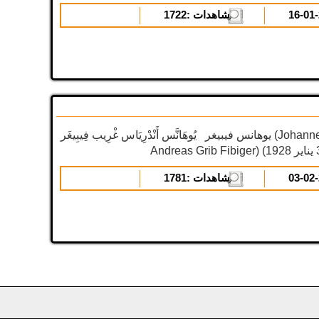
المشاهدات :
1722
يوهانس فيبيغر يُوهَانَّس أَنْدْرِيَاس غْرِيب فِيبِيغَر (Johannes Fibiger أو Johannes
المشاهدات :
1781