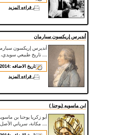
...
قراءه المزيد
أنديرس إريكسون سبارمان
تاريخ طبيعي سويدي، وكان ضد العبودية. كان أبوه ....
تاريخ الاضافه :
2014-01-16
...
قراءه المزيد
ابن ماسويه (يوحنا )
أبو زكريا يوحنا بن ماسو
مكانة، سرياني الأصل عربي المنشأ، يُعد من مؤسسي ....