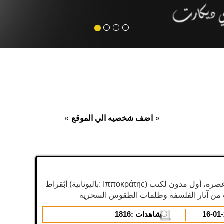
»
اضف شخصيه الي الموقع
«
أبُقراط (باليونانية: Ιπποκράτης) أبو الطب وأعظم أطباء عصره، أول مدون لكتب
المشاهدات :
1816