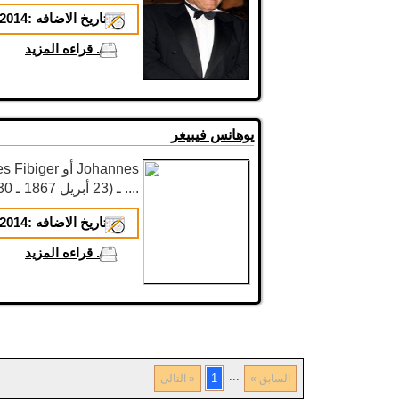
تاريخ الاضافه :
2014-01-16
...
قراءه المزيد
يوهانس فيبيغر
Andreas Grib Fibiger) ـ (23 أبريل 1867 ـ 30 يناير 1928) ....
تاريخ الاضافه :
2014-02-03
...
قراءه المزيد
...
1
« السابق
التالى »