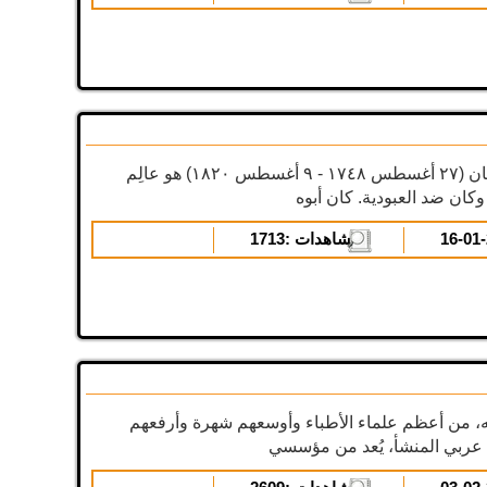
أنديرس إريكسون سبارمان (۲٧ أغسطس ۱٧٤۸ - ۹ أغسطس ۱۸۲۰) هو عالِم
المشاهدات :
1713
يه، من أعظم علماء الأطباء وأوسعهم شهرة وأرفعهم