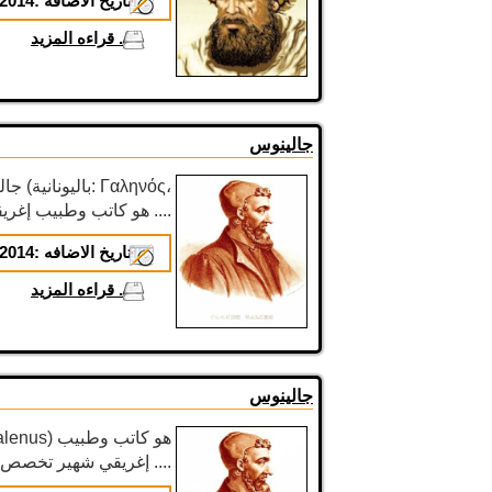
تاريخ الاضافه :
2014-02-03
...
قراءه المزيد
جالينوس
باللاتينية: Galenus) هو كاتب وطبيب إغريقي شهير ....
تاريخ الاضافه :
2014-01-16
...
قراءه المزيد
جالينوس
إغريقي شهير تخصص في علم التشريح، أثرت دراساته وكتاباته تأثيرا كبيرا ....