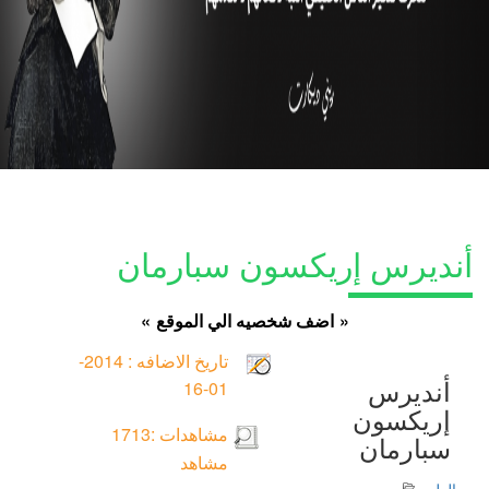
أنديرس إريكسون سبارمان
»
اضف شخصيه الي الموقع
«
تاريخ الاضافه :
2014-
أنديرس
01-16
إريكسون
مشاهدات :
1713
سبارمان
مشاهد