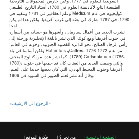
السويدية للعلوم في 1777. وعين حارس المجموعات التاريخية
الطبيعية التابع لأكاديمية العلوم في 1780، أستاذ التاريخ الطبيعي
وعلم العقاقير في 1781 ومقيم في Medicum كوليجيوم في عام
1790. في 1787 شارك في بعثة إلى غرب أفريقيا، ولكن هذا لم يكن
ناجحا.
نشرت العديد من أعمال سبارمان، وأشهرها هو حسابه من أسفاره
في جنوب أفريقيا ومع كوك، الذي نشر باللغة الإنجليزية ورحلة إلى
رأس الرجاء الصالح، نحو الدائرة القطبية الجنوبية، وجولة في العالم:
ولكن أساسا في بلد Hottentots وCaffres، من عام 1772-1776
(1789). كما نشر عددا من كتالوج المتحف Carlsonianum (1786-
1789)، والتي وصفت العديد من العينات كان قد جمعها في جنوب
أفريقيا وجنوب المحيط الهادي، التي كان بعضها جديدا على العلم.
وقال أنه نشر لعلم الطيور في السويد في 1806.
»
الرجوع الي الارشيف
«
الصفحة الرئيسية |
من نحن؟ |
فكرة الموقع |