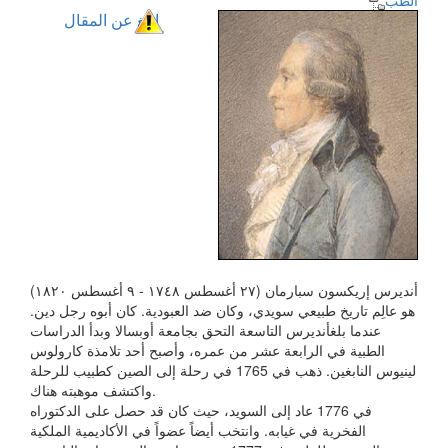
الطب
ابلغ عن المقال
أنديرس إريكسون سبارمان (۲٧ أغسطس ۱٧٤۸ - ۹ أغسطس ۱۸۲۰)
هو عالِم تاريخ طبيعي سويدي، وكان ضد العبودية. كان أبوه رجل دين.
عندما بلغأنديرس التاسعة التحق بجامعة أوبسالا وبدأ الدراسات
الطبية في الرابعة عشر من عمره، وأصبح أحد تلامذة كارولوس
لينيوس النابغين. ذهب في 1765 في رحلة إلى الصين كطبيب للرحلة
واكتشف موهبته هناك.
في 1776 عاد إلى السويد، حيث كان قد حصل على الدكتوراه
الفخرية في غيابه. وانتخب أيضاً عضواً في الأكاديمية الملكية