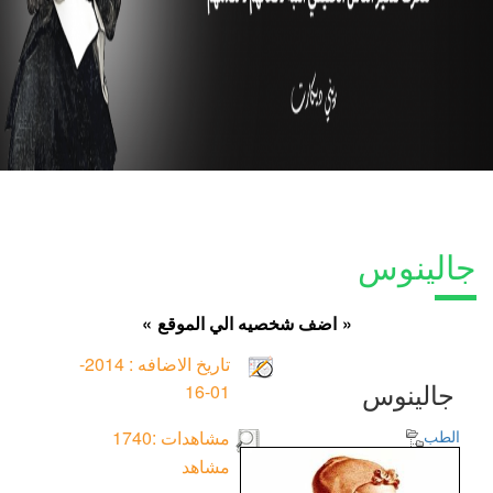
جالينوس
»
اضف شخصيه الي الموقع
«
تاريخ الاضافه :
2014-
جالينوس
01-16
الطب
مشاهدات :
1740
مشاهد