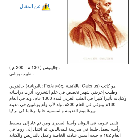
ابلغ عن المقال
جالينوس ( 130 م - 200 م ) .
طبيب يوناني .
جالينوس (باليونانية: Γαληνός، باللاتينية: Galenus) هو كاتب
وطبيب إغريقي شهير تخصص في علم التشريح، أثرت دراساته
وكتاباته تأثيرا كبيرا في الطب الغربي لمدة 1300 عام، ولد في العام
130م وتوفي في العام 200م. ولد لأب وأم يونانيين في مدينة
بيرغاموم القديمة والمسمية حاليا برغاما في تركيا.
تلقى علومه في اليونان وآسيا الصغرى ومن ثم عاد إلى مسقط
رأسه ليعمل طبيبا في مدرسة للمجالدين. ثم انتقل إلى روما في
العام 162 م حيث أسس عيادته الخاصة وعمل بالتدريس والكتابة