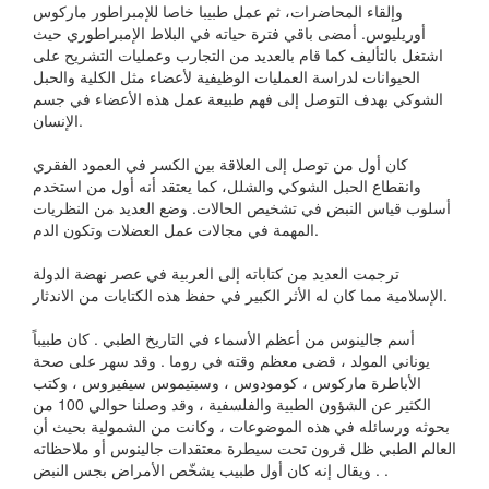
وإلقاء المحاضرات، ثم عمل طبيبا خاصا للإمبراطور ماركوس
أوريليوس. أمضى باقي فترة حياته في البلاط الإمبراطوري حيث
اشتغل بالتأليف كما قام بالعديد من التجارب وعمليات التشريح على
الحيوانات لدراسة العمليات الوظيفية لأعضاء مثل الكلية والحبل
الشوكي بهدف التوصل إلى فهم طبيعة عمل هذه الأعضاء في جسم
الإنسان.
كان أول من توصل إلى العلاقة بين الكسر في العمود الفقري
وانقطاع الحبل الشوكي والشلل، كما يعتقد أنه أول من استخدم
أسلوب قياس النبض في تشخيص الحالات. وضع العديد من النظريات
المهمة في مجالات عمل العضلات وتكون الدم.
ترجمت العديد من كتاباته إلى العربية في عصر نهضة الدولة
الإسلامية مما كان له الأثر الكبير في حفظ هذه الكتابات من الاندثار.
أسم جالينوس من أعظم الأسماء في التاريخ الطبي . كان طبيباً
يوناني المولد ، قضى معظم وقته في روما . وقد سهر على صحة
الأباطرة ماركوس ، كومودوس ، وسبتيموس سيفيروس ، وكتب
الكثير عن الشؤون الطبية والفلسفية ، وقد وصلنا حوالي 100 من
بحوثه ورسائله في هذه الموضوعات ، وكانت من الشمولية بحيث أن
العالم الطبي ظل قرون تحت سيطرة معتقدات جالينوس أو ملاحظاته
. ويقال إنه كان أول طبيب يشخّص الأمراض بجس النبض .